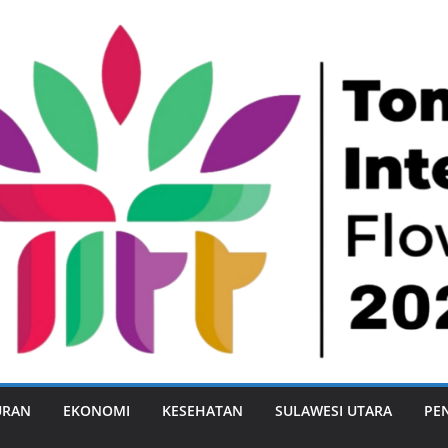
URAN
EKONOMI
KESEHATAN
SULAWESI UTARA
PE