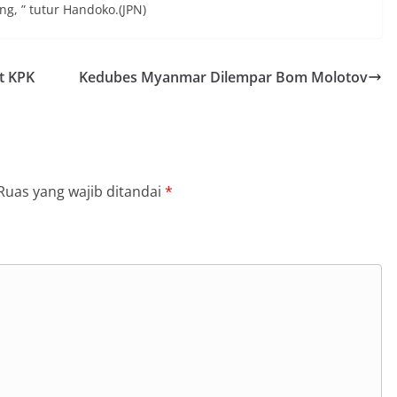
ng, ” tutur Handoko.(JPN)
t KPK
Kedubes Myanmar Dilempar Bom Molotov
Ruas yang wajib ditandai
*