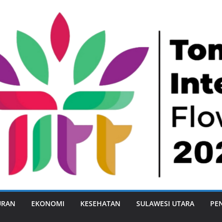
URAN
EKONOMI
KESEHATAN
SULAWESI UTARA
PE