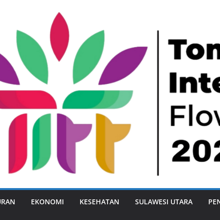
URAN
EKONOMI
KESEHATAN
SULAWESI UTARA
PE