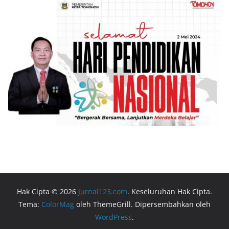
Hak Cipta © 2026
Jurnal123.com
. Keseluruhan Hak Cipta.
Tema:
ColorMag
oleh ThemeGrill. Dipersembahkan oleh
WordPress
.