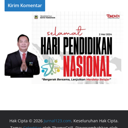
Hak Cipta © 2026
Jurnal123.com
. Keseluruhan Hak Cipta.
Tema:
ColorMag
oleh ThemeGrill. Dipersembahkan oleh