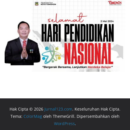
Hak Cipta © 2026
Jurnal123.com
. Keseluruhan Hak Cipta.
Tema:
ColorMag
oleh ThemeGrill. Dipersembahkan oleh
WordPress
.