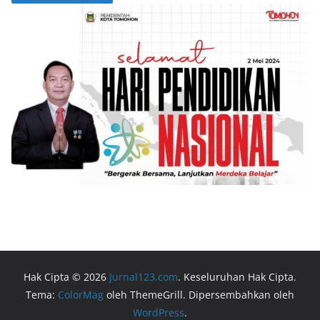
Hak Cipta © 2026
Jurnal123.com
. Keseluruhan Hak Cipta.
Tema:
ColorMag
oleh ThemeGrill. Dipersembahkan oleh
WordPress
.