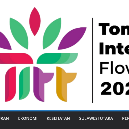
URAN
EKONOMI
KESEHATAN
SULAWESI UTARA
PE