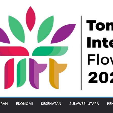
URAN
EKONOMI
KESEHATAN
SULAWESI UTARA
PE