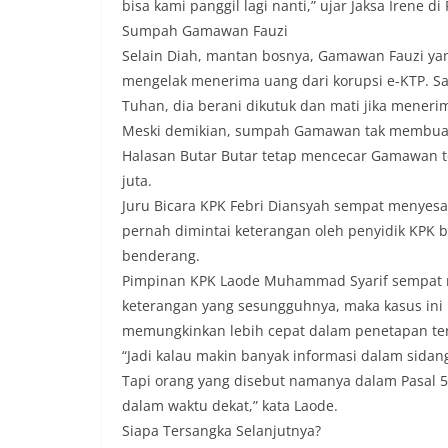
bisa kami panggil lagi nanti,” ujar Jaksa Irene d
Sumpah Gamawan Fauzi
Selain Diah, mantan bosnya, Gamawan Fauzi yan
mengelak menerima uang dari korupsi e-KTP. 
Tuhan, dia berani dikutuk dan mati jika meneri
Meski demikian, sumpah Gamawan tak membuat m
Halasan Butar Butar tetap mencecar Gamawan te
juta.
Juru Bicara KPK Febri Diansyah sempat menyesa
pernah dimintai keterangan oleh penyidik KPK b
benderang.
Pimpinan KPK Laode Muhammad Syarif sempat m
keterangan yang sesungguhnya, maka kasus ini b
memungkinkan lebih cepat dalam penetapan ter
“Jadi kalau makin banyak informasi dalam sidang
Tapi orang yang disebut namanya dalam Pasal 55
dalam waktu dekat,” kata Laode.
Siapa Tersangka Selanjutnya?