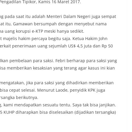
i Pengadilan Tipikor, Kamis 16 Maret 2017.
g pada saat itu adalah Menteri Dalam Negeri juga sempat
Saat itu, Gamawan bersumpah dengan menyebut nama
ma uang korupsi e-KTP meski hanya sedikit.
ajelis hakim percaya begitu saja. Ketua Hakim John
rkait penerimaan uang sejumlah US$ 4,5 juta dan Rp 50
lkan pembelaan para saksi. Febri berharap para saksi yang
isa memberikan kesaksian yang terang agar kasus ini kian
engatakan, jika para saksi yang dihadirkan memberikan
isa cepat selesai. Menurut Laode, penyidik KPK juga
sangka berikutnya.
, kami mendapatkan sesuatu tentu. Saya tak bisa janjikan.
 KUHP diharapkan bisa diselesaikan (dijadikan tersangka)