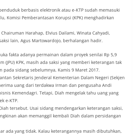
 penduduk berbasis elektronik atau e-KTP sudah memasuki
lalu, Komisi Pemberantasan Korupsi (KPK) menghadirkan
Chairuman Harahap, Elvius Dailami, Winata Cahyadi,
aksi lain, Agus Martowardojo, berhalangan hadir.
uka fakta adanya permainan dalam proyek senilai Rp 5,9
um (JPU) KPK, masih ada saksi yang memberi keterangan tak
 pada sidang sebelumnya, Kamis 9 Maret 2017.
ntan Sekretaris Jenderal Kementerian Dalam Negeri (Sekjen
nerima uang dari terdakwa Irman dan pengusaha Andi
bisnis Kemendagri. Tetapi, Diah mengelak tahu uang yang
ek e-KTP.
Diah tersebut. Usai sidang mendengarkan keterangan saksi,
ungkinan akan memanggil kembali Diah dalam persidangan
nar ada yang tidak. Kalau keterangannya masih dibutuhkan,