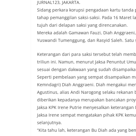
JURNAL123, JAKARTA.
Sidang perkara korupsi pengadaan kartu tanda
tahap pemanggilan saksi-saksi. Pada 16 Maret 
tujuh dari delapan saksi yang direncanakan.
Mereka adalah Gamawan Fauzi, Diah Anggraeni, 
Yuswandi Tumenggung, dan Rasyid Saleh. Satu s
Keterangan dari para saksi tersebut telah memb
triliun ini. Namun, menurut Jaksa Penuntut Um
sesuai dengan dakwaan yang sudah disampaikan
Seperti pembelaan yang sempat disampaikan ma
Kemndagri) Diah Anggraeni. Diah mengakui me
Agustinus, alias Andi Narogong selaku rekanan 
diberikan kepadanya merupakan bancakan proy
Jaksa KPK Irene Putrie menyesalkan keterangan 
Jaksa Irene sempat mengatakan pihak KPK kem
selanjutnya.
“Kita tahu lah, keterangan Bu Diah ada yang be