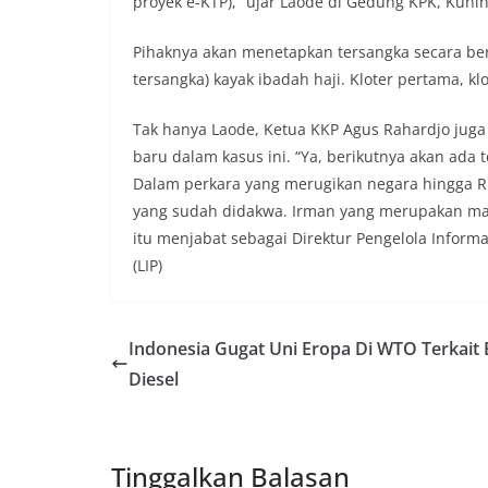
proyek e-KTP),” ujar Laode di Gedung KPK, Kunin
Pihaknya akan menetapkan tersangka secara beru
tersangka) kayak ibadah haji. Kloter pertama, klo
Tak hanya Laode, Ketua KKP Agus Rahardjo jug
baru dalam kasus ini. “Ya, berikutnya akan ada t
Dalam perkara yang merugikan negara hingga Rp
yang sudah didakwa. Irman yang merupakan man
itu menjabat sebagai Direktur Pengelola Infor
(LIP)
Indonesia Gugat Uni Eropa Di WTO Terkait 
Diesel
Tinggalkan Balasan