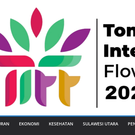
URAN
EKONOMI
KESEHATAN
SULAWESI UTARA
PE