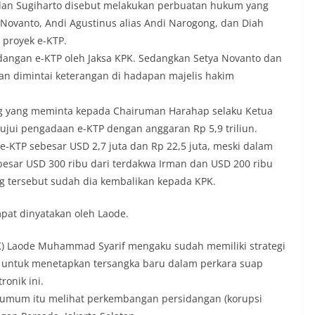
dan Sugiharto disebut melakukan perbuatan hukum yang
ovanto, Andi Agustinus alias Andi Narogong, dan Diah
proyek e-KTP.
idangan e-KTP oleh Jaksa KPK. Sedangkan Setya Novanto dan
n dimintai keterangan di hadapan majelis hakim
ng yang meminta kepada Chairuman Harahap selaku Ketua
tujui pengadaan e-KTP dengan anggaran Rp 5,9 triliun.
e-KTP sebesar USD 2,7 juta dan Rp 22,5 juta, meski dalam
sar USD 300 ribu dari terdakwa Irman dan USD 200 ribu
g tersebut sudah dia kembalikan kepada KPK.
pat dinyatakan oleh Laode.
K) Laode Muhammad Syarif mengaku sudah memiliki strategi
 untuk menetapkan tersangka baru dalam perkara suap
onik ini.
tut umum itu melihat perkembangan persidangan (korupsi