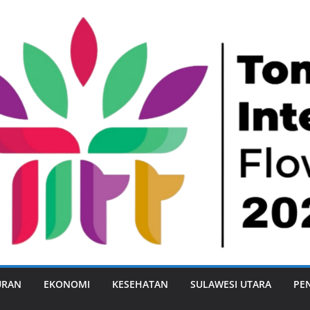
URAN
EKONOMI
KESEHATAN
SULAWESI UTARA
PE