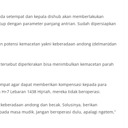
pemda setempat dan kepala dishub akan memberlakukan
 tutup dengan parameter panjang antrian. Sudah dipersiapkan
an potensi kemacetan yakni keberadaan andong (delman)dan
 tersebut diperkirakan bisa menimbulkan kemacetan parah
empat agar dapat memberikan kompensasi kepada para
H+7 Lebaran 1438 Hijriah, mereka tidak beroperasi.
keberadaan andong dan becak. Solusinya, berikan
pada masa mudik. Jangan beroperasi dulu, apalagi ngetem,”