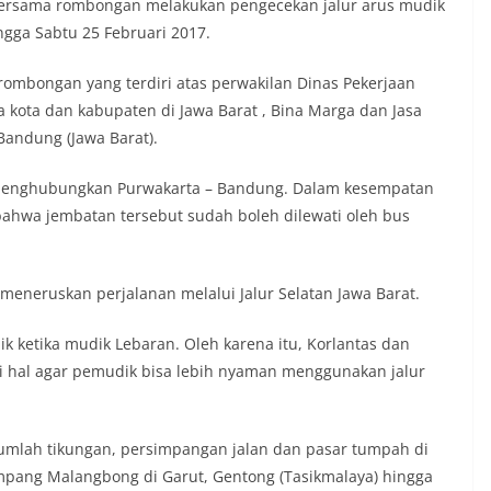
a bersama rombongan melakukan pengecekan jalur arus mudik
ngga Sabtu 25 Februari 2017.
 rombongan yang terdiri atas perwakilan Dinas Pekerjaan
kota dan kabupaten di Jawa Barat , Bina Marga dan Jasa
Bandung (Jawa Barat).
 menghubungkan Purwakarta – Bandung. Dalam kesempatan
bahwa jembatan tersebut sudah boleh dilewati oleh bus
meneruskan perjalanan melalui Jalur Selatan Jawa Barat.
k ketika mudik Lebaran. Oleh karena itu, Korlantas dan
i hal agar pemudik bisa lebih nyaman menggunakan jalur
sejumlah tikungan, persimpangan jalan dan pasar tumpah di
pang Malangbong di Garut, Gentong (Tasikmalaya) hingga