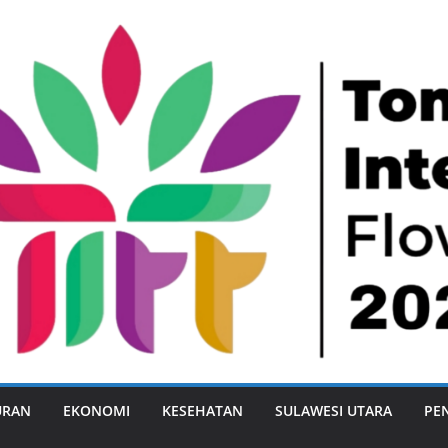
URAN
EKONOMI
KESEHATAN
SULAWESI UTARA
PE