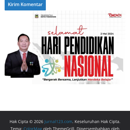
Hak Cipta © 2026
Jurnal123.com
. Keseluruhan Hak Cipta.
Tema:
ColorMag
oleh ThemeGrill. Dipersembahkan oleh