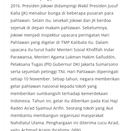
2016. Presiden Jokowi didampingi Wakil Presiden Jusuf
Kalla (JK) menabur bunga di beberapa pusaran para
pahlawan. Selain itu, sesekali Jokowi dan JK berdoa
sejenak di depan makam pahlawan. Sebelumnya,
Jokowi menjadi inspektur upacara peringatan Hari
Pahlawan yang digelar di TMP Kalibata itu. Dalam
upacara itu turut hadir Menteri Sosial Khofifah Indar
Parawansa, Menteri Agama Lukman Hakim Saifuddin,
Pelaksana Tugas (Plt) Gubernur DKI Jakarta Sumarsono
serta sejumlah petinggi TNI. Hari Pahlawan diperingati
setiap 10 November. Setiap tahun, negara memberikan
gelar pahlawan nasional kepada tokoh yang
memberikan sumbangsih terhadap kemerdekaan
Indonesia. Tahun ini, gelar itu diberikan pada Kiai Haji
Raden As’ad Syamsul Arifin. Seorang tokoh yang ikut
membantu membangun organisasi masyarakat
Nahdlatul Ulama. Penghargaan ini diterima cucu As’ad,
yaitu Achmad Azaim Ibrahimy. (VIN)