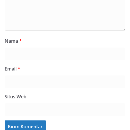
Nama
*
Email
*
Situs Web