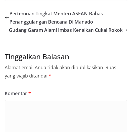
Pertemuan Tingkat Menteri ASEAN Bahas
Penanggulangan Bencana Di Manado
Gudang Garam Alami Imbas Kenaikan Cukai Rokok
Tinggalkan Balasan
Alamat email Anda tidak akan dipublikasikan.
Ruas
yang wajib ditandai
*
Komentar
*