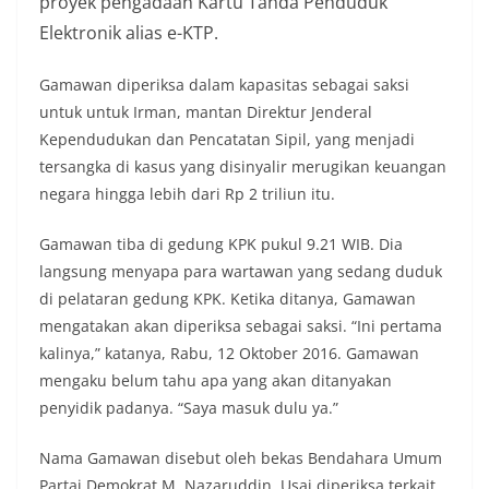
proyek pengadaan Kartu Tanda Penduduk
Elektronik alias e-KTP.
Gamawan diperiksa dalam kapasitas sebagai saksi
untuk untuk Irman, mantan Direktur Jenderal
Kependudukan dan Pencatatan Sipil, yang menjadi
tersangka di kasus yang disinyalir merugikan keuangan
negara hingga lebih dari Rp 2 triliun itu.
Gamawan tiba di gedung KPK pukul 9.21 WIB. Dia
langsung menyapa para wartawan yang sedang duduk
di pelataran gedung KPK. Ketika ditanya, Gamawan
mengatakan akan diperiksa sebagai saksi. “Ini pertama
kalinya,” katanya, Rabu, 12 Oktober 2016. Gamawan
mengaku belum tahu apa yang akan ditanyakan
penyidik padanya. “Saya masuk dulu ya.”
Nama Gamawan disebut oleh bekas Bendahara Umum
Partai Demokrat M. Nazaruddin. Usai diperiksa terkait