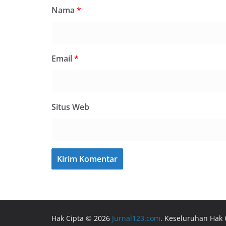
Nama
*
Email
*
Situs Web
Hak Cipta © 2026
Jurnal123.com
. Keseluruhan Hak 