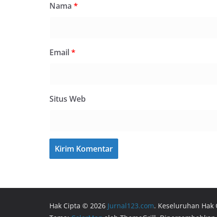
Nama
*
Email
*
Situs Web
Hak Cipta © 2026
Jurnal123.com
. Keseluruhan Hak 