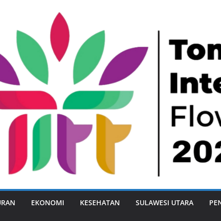
URAN
EKONOMI
KESEHATAN
SULAWESI UTARA
PE