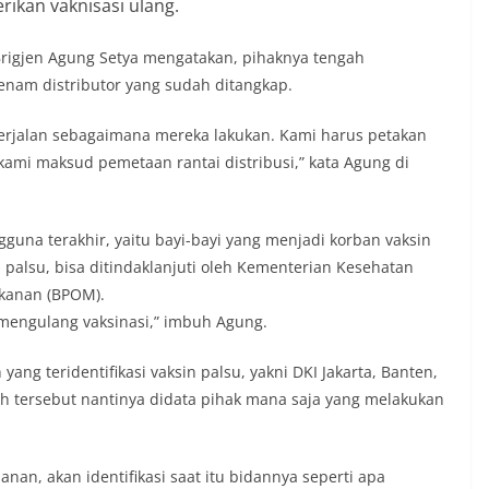
rikan vaknisasi ulang.
 Brigjen Agung Setya mengatakan, pihaknya tengah
enam distributor yang sudah ditangkap.
 berjalan sebagaimana mereka lakukan. Kami harus petakan
kami maksud pemetaan rantai distribusi,” kata Agung di
una terakhir, yaitu bayi-bayi yang menjadi korban vaksin
n palsu, bisa ditindaklanjuti oleh Kementerian Kesehatan
anan (BPOM).‎
 mengulang vaksin‎asi,” imbuh Agung.
ang teridentifikasi vaksin palsu, yakni DKI Jakarta, Banten,
h tersebut nantinya didata pihak mana saja yang melakukan
idanan, akan identifikasi saat itu bidannya seperti apa