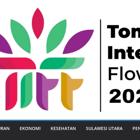
URAN
EKONOMI
KESEHATAN
SULAWESI UTARA
PE