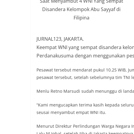
Saat Menyambut 4 WNI Yang Sempat
Disandera Kelompok Abu Sayyaf di
Filipina
JURNAL123, JAKARTA.
Keempat WNI yang sempat disandera kelomp
Perdanakusuma dengan menggunakan pesa
Pesawat tersebut mendarat pukul 10.25 WIB, Ju
pesawat tersebut, setelah sebelumnya tim TNI le
Menlu Retno Marsudi sudah menunggu di landa
“Kami mengucapkan terima kasih kepada seluru
seusai menyambut empat WNI itu.
Menurut Direktur Perlindungan Warga Negara I
Lalu M Iqbal, setelah tiba di Jakarta keempatny