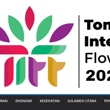
URAN
EKONOMI
KESEHATAN
SULAWESI UTARA
PE