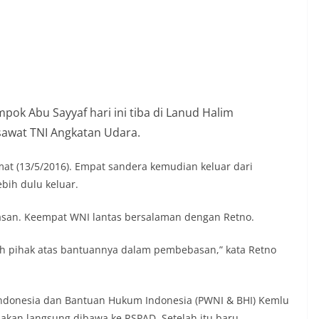
ok Abu Sayyaf hari ini tiba di Lanud Halim
wat TNI Angkatan Udara.
mat (13/5/2016). Empat sandera kemudian keluar dari
bih dulu keluar.
san. Keempat WNI lantas bersalaman dengan Retno.
h pihak atas bantuannya dalam pembebasan,” kata Retno
ndonesia dan Bantuan Hukum Indonesia (PWNI & BHI) Kemlu
a akan langsung dibawa ke RSPAD. Setelah itu baru