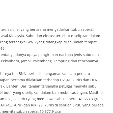
nternasional yang berusaha mengedarkan sabu seberat
 asal Malaysia. Sabu dan ekstasi tersebut diselipkan dalam
orang tersangka (WNI) yang ditangkap di sejumlah tempat
016.
 tentang adanya upaya pengiriman narkoba jenis sabu dan
 ke Pekanbaru, Jambi, Palembang, Lampung dan rencananya
akhirnya tim BNN berhasil mengamankan satu persatu
gkapan pertama dilakukan terhadap DV (41, kurir) dan DEN
erak, Banten. Dari tangan tersangka petugas menyita sabu
84 butir yang diselipkan dalam ban mobil cadangan. Masih di
n Ro (35, kurir) yang membawa sabu seberat 41.653,3 gram.
H (43, kurir) dan RIK (29, kurir) di sebuah SPBU yang berada
s menyita sabu seberat 10.577,9 gram