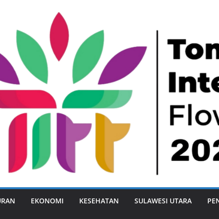
URAN
EKONOMI
KESEHATAN
SULAWESI UTARA
PE