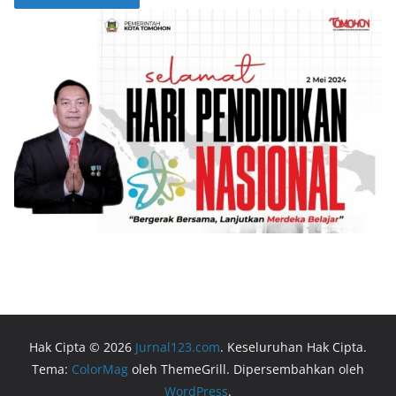
Hak Cipta © 2026
Jurnal123.com
. Keseluruhan Hak Cipta.
Tema:
ColorMag
oleh ThemeGrill. Dipersembahkan oleh
WordPress
.