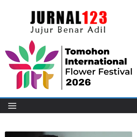
Skip
to
content