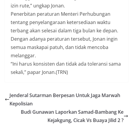
izin rute,” ungkap Jonan.
Penerbitan peraturan Menteri Perhubungan
tentang penyelangaraan ketersediaan waktu
terbang akan selesai dalam tiga bulan ke depan.
Dengan adanya peraturan tersebut, Jonan ingin
semua maskapai patuh, dan tidak mencoba
melanggar.
“Ini harus konsisten dan tidak ada toleransi sama
sekali,” papar Jonan.(TRN)
Jenderal Sutarman Berpesan Untuk Jaga Marwah
Kepolisian
Budi Gunawan Laporkan Samad-Bambang Ke
Kejakgung, Cicak Vs Buaya Jilid 2 ?