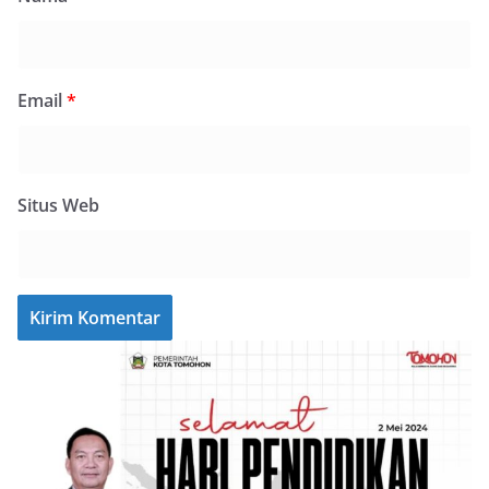
Email
*
Situs Web