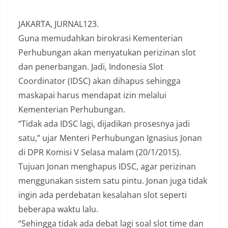
JAKARTA, JURNAL123.
Guna memudahkan birokrasi Kementerian
Perhubungan akan menyatukan perizinan slot
dan penerbangan. Jadi, Indonesia Slot
Coordinator (IDSC) akan dihapus sehingga
maskapai harus mendapat izin melalui
Kementerian Perhubungan.
“Tidak ada IDSC lagi, dijadikan prosesnya jadi
satu,” ujar Menteri Perhubungan Ignasius Jonan
di DPR Komisi V Selasa malam (20/1/2015).
Tujuan Jonan menghapus IDSC, agar perizinan
menggunakan sistem satu pintu. Jonan juga tidak
ingin ada perdebatan kesalahan slot seperti
beberapa waktu lalu.
“Sehingga tidak ada debat lagi soal slot time dan