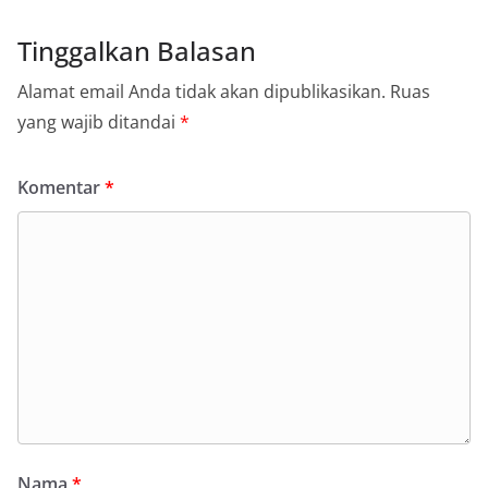
Tinggalkan Balasan
Alamat email Anda tidak akan dipublikasikan.
Ruas
yang wajib ditandai
*
Komentar
*
Nama
*