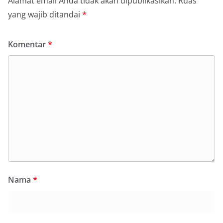
Alamat email Anda tidak akan dipublikasikan.
Ruas
yang wajib ditandai
*
Komentar
*
Nama
*