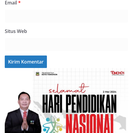
Email
*
Situs Web