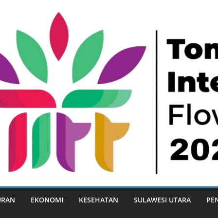
URAN
EKONOMI
KESEHATAN
SULAWESI UTARA
PE