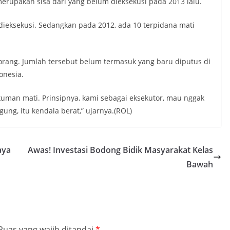
merupakan sisa dari yang belum dieksekusi pada 2013 lalu.
 dieksekusi. Sedangkan pada 2012, ada 10 terpidana mati
orang. Jumlah tersebut belum termasuk yang baru diputus di
onesia.
kuman mati. Prinsipnya, kami sebagai eksekutor, mau nggak
g, itu kendala berat,” ujarnya.(ROL)
aya
Awas! Investasi Bodong Bidik Masyarakat Kelas
Bawah
Ruas yang wajib ditandai
*