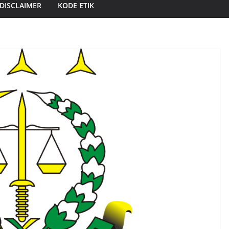
DISCLAIMER
KODE ETIK