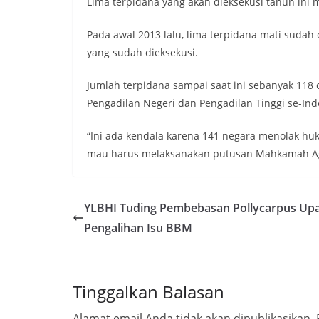
Lima terpidana yang akan dieksekusi tahun ini 
Pada awal 2013 lalu, lima terpidana mati sudah
yang sudah dieksekusi.
Jumlah terpidana sampai saat ini sebanyak 118 
Pengadilan Negeri dan Pengadilan Tinggi se-Ind
“Ini ada kendala karena 141 negara menolak hu
mau harus melaksanakan putusan Mahkamah Agun
YLBHI Tuding Pembebasan Pollycarpus Up
Pengalihan Isu BBM
Tinggalkan Balasan
Alamat email Anda tidak akan dipublikasikan.