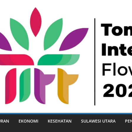
URAN
EKONOMI
KESEHATAN
SULAWESI UTARA
PE