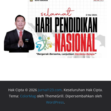
Hak Cipta © 2026
Jurnal123.com
. Keseluruhan Hak Cipta.
Tema:
ColorMag
oleh ThemeGrill. Dipersembahkan oleh
WordPress
.