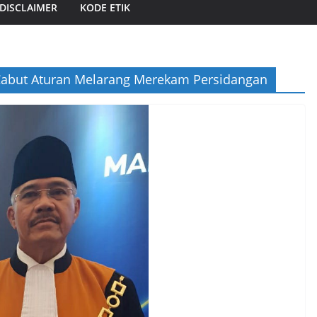
DISCLAIMER
KODE ETIK
 Cabut Aturan Melarang Merekam Persidangan