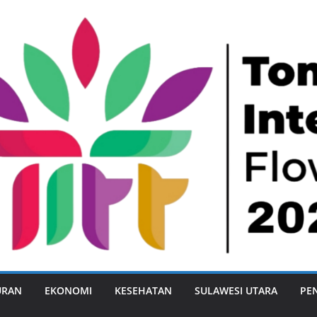
URAN
EKONOMI
KESEHATAN
SULAWESI UTARA
PE