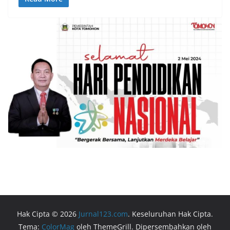
Hak Cipta © 2026
Jurnal123.com
. Keseluruhan Hak Cipta.
Tema:
ColorMag
oleh ThemeGrill. Dipersembahkan oleh