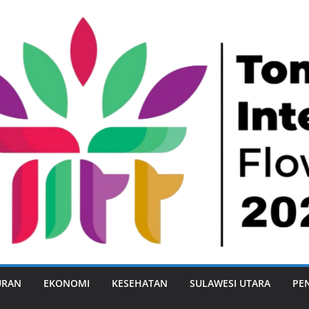
URAN
EKONOMI
KESEHATAN
SULAWESI UTARA
PE