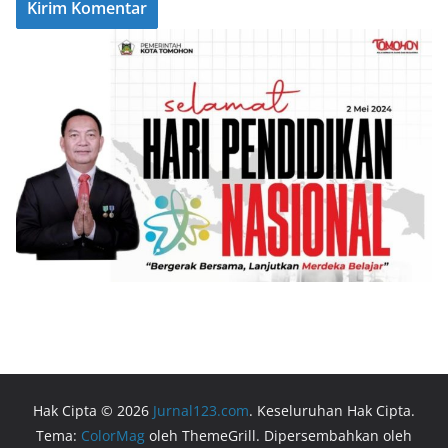
Hak Cipta © 2026
Jurnal123.com
. Keseluruhan Hak Cipta.
Tema:
ColorMag
oleh ThemeGrill. Dipersembahkan oleh