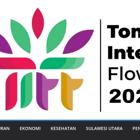
URAN
EKONOMI
KESEHATAN
SULAWESI UTARA
PE