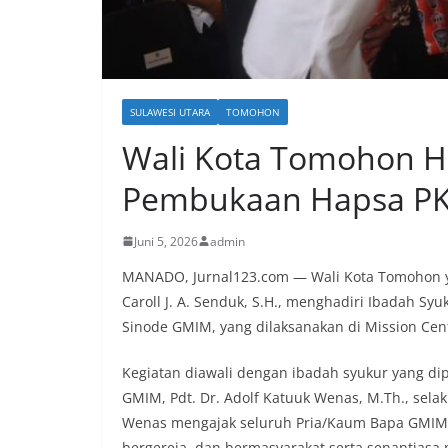
SULAWESI UTARA
TOMOHON
Wali Kota Tomohon Ha
Pembukaan Hapsa PK
Juni 5, 2026
admin
MANADO, Jurnal123.com — Wali Kota Tomohon y
Caroll J. A. Senduk, S.H., menghadiri Ibadah S
Sinode GMIM, yang dilaksanakan di Mission Cen
Kegiatan diawali dengan ibadah syukur yang di
GMIM, Pdt. Dr. Adolf Katuuk Wenas, M.Th., sela
Wenas mengajak seluruh Pria/Kaum Bapa GMIM u
bergereja, dan bermasyarakat serta senantias