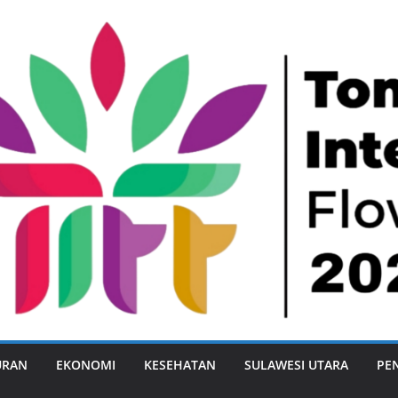
URAN
EKONOMI
KESEHATAN
SULAWESI UTARA
PE