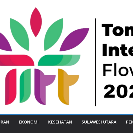
URAN
EKONOMI
KESEHATAN
SULAWESI UTARA
PE