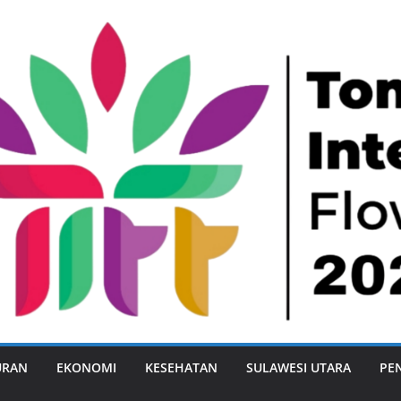
URAN
EKONOMI
KESEHATAN
SULAWESI UTARA
PE