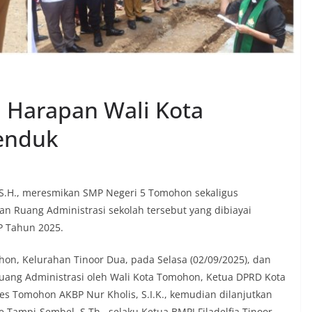
 Harapan Wali Kota
Senduk
 S.H., meresmikan SMP Negeri 5 Tomohon sekaligus
 Ruang Administrasi sekolah tersebut yang dibiayai
P Tahun 2025.
hon, Kelurahan Tinoor Dua, pada Selasa (02/09/2025), dan
ang Administrasi oleh Wali Kota Tomohon, Ketua DPRD Kota
es Tomohon AKBP Nur Kholis, S.I.K., kemudian dilanjutkan
Tampi-Sembel, S.Th., selaku Ketua BMPJ Filadelfia Tinoor.