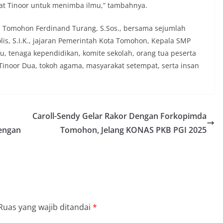
t Tinoor untuk menimba ilmu,” tambahnya.
ta Tomohon Ferdinand Turang, S.Sos., bersama sejumlah
s, S.I.K., jajaran Pemerintah Kota Tomohon, Kepala SMP
u, tenaga kependidikan, komite sekolah, orang tua peserta
n Tinoor Dua, tokoh agama, masyarakat setempat, serta insan
Caroll-Sendy Gelar Rakor Dengan Forkopimda
engan
Tomohon, Jelang KONAS PKB PGI 2025
Ruas yang wajib ditandai
*