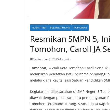
NUSANTARA
SULAWESI UTARA
TOMOHON
Resmikan SMPN 5, Ini
Tomohon, Caroll JA 
September 2, 2025
admin
Tomohon,
– Wali Kota Tomohon Caroll Senduk,
melakukan peletakan batu pertama pembangunan
melalui dana Revitalisasi Satuan Pendidikan SM
Kegiatan ini dilaksanakan di SMP Negeri 5 Tomo
diawali dengan peletakan batu pembangunan Ru
Tomohon Ferdinand Turang, S.Sos., serta Kapolr
dengan ibadah yang dipimpin Khadim Pdt. Wisye 