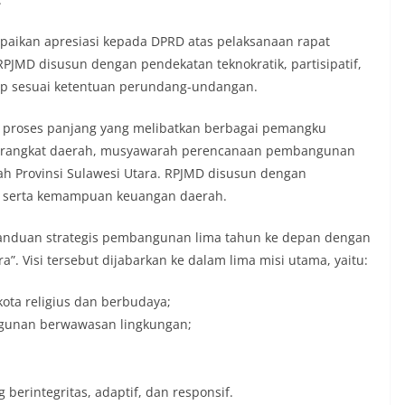
aikan apresiasi kepada DPRD atas pelaksanaan rapat
PJMD disusun dengan pendekatan teknokratik, partisipatif,
up sesuai ketentuan perundang-undangan.
 proses panjang yang melibatkan berbagai pemangku
m perangkat daerah, musyawarah perencanaan pembangunan
h Provinsi Sulawesi Utara. RPJMD disusun dengan
h serta kemampuan keuangan daerah.
anduan strategis pembangunan lima tahun ke depan dengan
”. Visi tersebut dijabarkan ke dalam lima misi utama, yaitu:
ota religius dan berbudaya;
gunan berwawasan lingkungan;
erintegritas, adaptif, dan responsif.