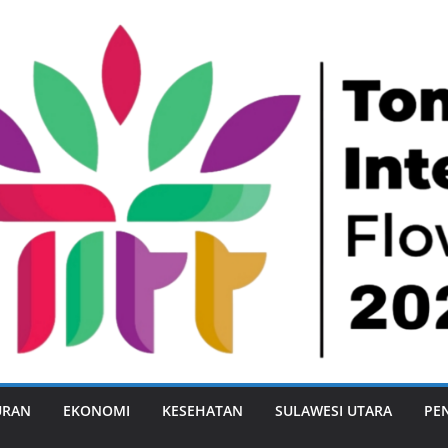
URAN
EKONOMI
KESEHATAN
SULAWESI UTARA
PE