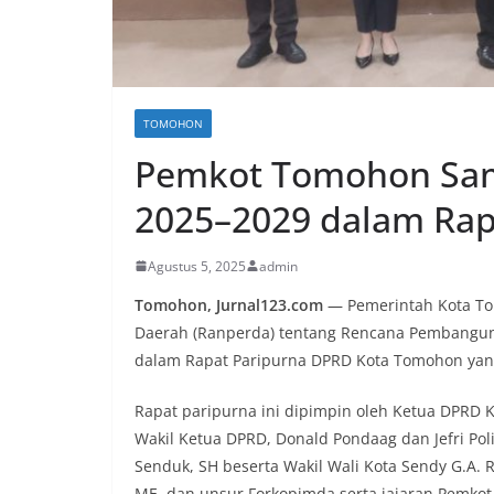
TOMOHON
Pemkot Tomohon Sa
2025–2029 dalam Rap
Agustus 5, 2025
admin
Tomohon, Jurnal123.com
— Pemerintah Kota To
Daerah (Ranperda) tentang Rencana Pembangu
dalam Rapat Paripurna DPRD Kota Tomohon yang 
Rapat paripurna ini dipimpin oleh Ketua DPRD 
Wakil Ketua DPRD, Donald Pondaag dan Jefri Poli
Senduk, SH beserta Wakil Wali Kota Sendy G.A. R
ME, dan unsur Forkopimda serta jajaran Pemkot