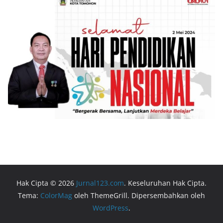
Hak Cipta © 2026
Jurnal123.com
. Keseluruhan Hak Cipta.
Tema:
ColorMag
oleh ThemeGrill. Dipersembahkan oleh
WordPress
.