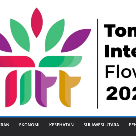
URAN
EKONOMI
KESEHATAN
SULAWESI UTARA
PE