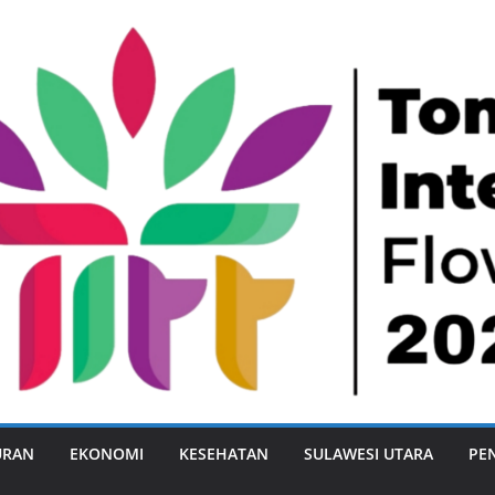
URAN
EKONOMI
KESEHATAN
SULAWESI UTARA
PE