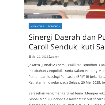
NUSANTARA
TOMOHON
Sinergi Daerah dan P
Caroll Senduk Ikuti 
Mei 20, 2025
admin
Jakarta, Jurnal123.com
– Walikota Tomohon, Caro
Perubahan Geopolitik Dunia Dalam Peluang Men
Pembinaan Ideologi Pancasila (BPIP) RI bekerja
Kegiatan ini digelar pada Selasa, 20 Mei 2025, 
Sarasehan yang mengangkat tema “Memperkokoh 
Global Menuju Indonesia Raya” tersebut secara
didampingi Kepala BPIP, Prof. Drs. K.H. Yudian 