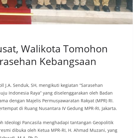
usat, Walikota Tomohon
Sarasehan Kebangsaan
ll J.A. Senduk, SH, mengikuti kegiatan “Sarasehan
uju Indonesia Raya” yang diselenggarakan oleh Badan
 sama dengan Majelis Permusyawaratan Rakyat (MPR) RI.
bertempat di Ruang Nusantara IV Gedung MPR-RI, Jakarta.
Ideologi Pancasila menghadapi tantangan Geopolitik
 resmi dibuka oleh Ketua MPR-RI, H. Ahmad Muzani, yang
Wahyudi, M.A. Ph.D.