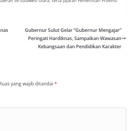
 daerah se-Sulawesi Utara, serta jajaran Pemerintah Provinsi
knas
Gubernur Sulut Gelar “Gubernur Mengajar”
Peringati Hardiknas, Sampaikan Wawasan
Kebangsaan dan Pendidikan Karakter
Ruas yang wajib ditandai
*