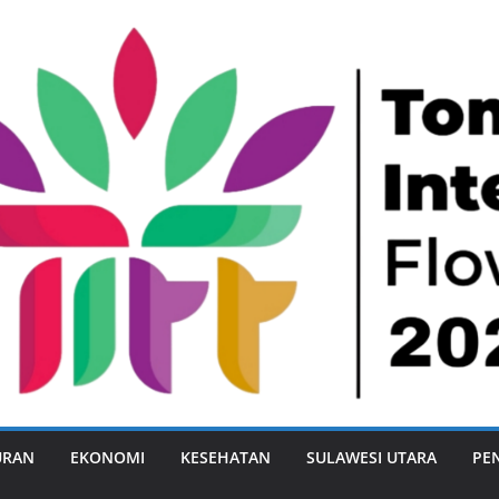
URAN
EKONOMI
KESEHATAN
SULAWESI UTARA
PE