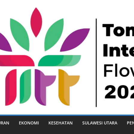
URAN
EKONOMI
KESEHATAN
SULAWESI UTARA
PE