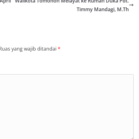
April
Walikota Tomohon Melayat ke Rumah Duka Pdt.
Timmy Mandagi, M.Th
Ruas yang wajib ditandai
*