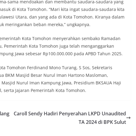
rsama-sama mendoakan dan membantu saudara-saudara yang
asuk di Kota Tomohon. “Mari kita ingat saudara-saudara kita
ulawesi Utara, dan yang ada di Kota Tomohon. Kiranya dalam
ntuk meringankan beban mereka,” ungkapnya.
 Pemerintah Kota Tomohon menyerahkan sembako Ramadan
tu, Pemerintah Kota Tomohon juga telah menganggarkan
ampung Jawa sebesar Rp100.000.000 pada APBD Tahun 2025.
 Kota Tomohon Ferdinand Mono Turang, S Sos, Sekretaris
tua BKM Masjid Besar Nurul Iman Hartono Masloman,
n Masjid Nurul Iman Kampung Jawa, Presidium BKSAUA Haji
l, serta Jajaran Pemerintah Kota Tomohon.
lang
Caroll Sendy Hadiri Penyerahan LKPD Unaudited
TA 2024 di BPK Sulut