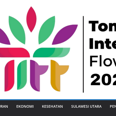
URAN
EKONOMI
KESEHATAN
SULAWESI UTARA
PE