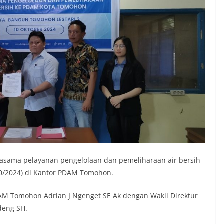
sama pelayanan pengelolaan dan pemeliharaan air bersih
10/2024) di Kantor PDAM Tomohon.
AM Tomohon Adrian J Ngenget SE Ak dengan Wakil Direktur
deng SH.