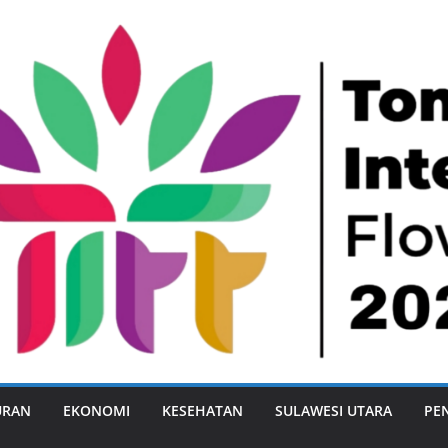
URAN
EKONOMI
KESEHATAN
SULAWESI UTARA
PE