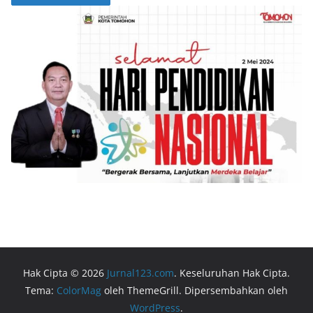
Hak Cipta © 2026
Jurnal123.com
. Keseluruhan Hak Cipta.
Tema:
ColorMag
oleh ThemeGrill. Dipersembahkan oleh
WordPress
.