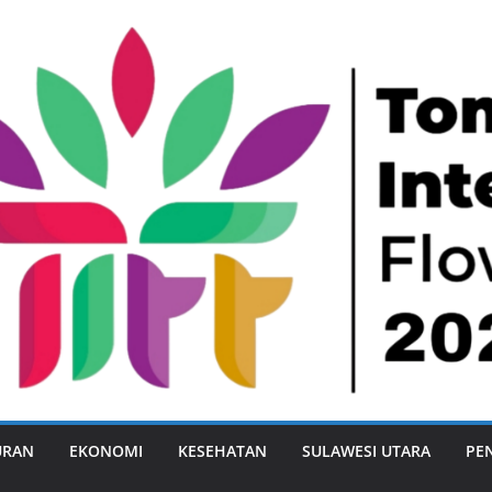
URAN
EKONOMI
KESEHATAN
SULAWESI UTARA
PE