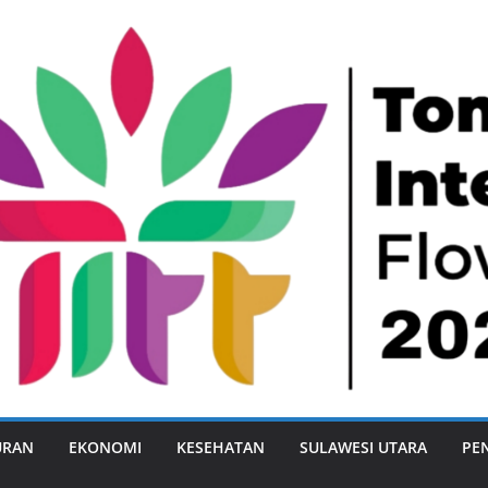
URAN
EKONOMI
KESEHATAN
SULAWESI UTARA
PE