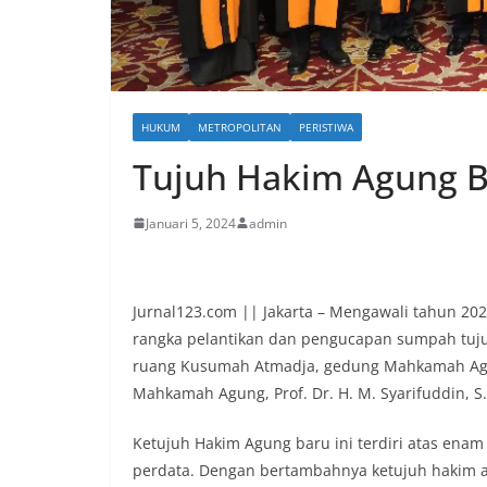
HUKUM
METROPOLITAN
PERISTIWA
Tujuh Hakim Agung B
Januari 5, 2024
admin
Jurnal123.com || Jakarta – Mengawali tahun 2
rangka pelantikan dan pengucapan sumpah tujuh
ruang Kusumah Atmadja, gedung Mahkamah Agun
Mahkamah Agung, Prof. Dr. H. M. Syarifuddin, S
Ketujuh Hakim Agung baru ini terdiri atas ena
perdata. Dengan bertambahnya ketujuh hakim 