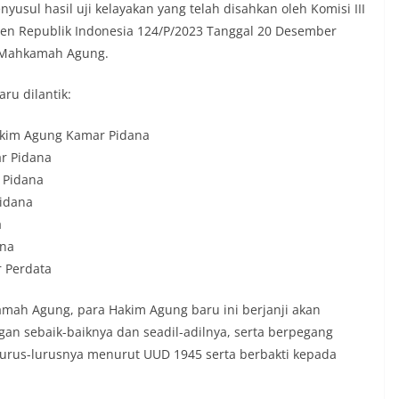
yusul hasil uji kelayakan yang telah disahkan oleh Komisi III
den Republik Indonesia 124/P/2023 Tanggal 20 Desember
 Mahkamah Agung.
ru dilantik:
Hakim Agung Kamar Pidana
ar Pidana
 Pidana
Pidana
a
ana
r Perdata
ah Agung, para Hakim Agung baru ini berjanji akan
n sebaik-baiknya dan seadil-adilnya, serta berpegang
urus-lurusnya menurut UUD 1945 serta berbakti kepada