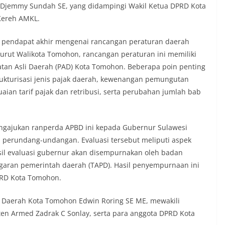
 Djemmy Sundah SE, yang didampingi Wakil Ketua DPRD Kota
Kereh AMKL.
 pendapat akhir mengenai rancangan peraturan daerah
nurut Walikota Tomohon, rancangan peraturan ini memiliki
tan Asli Daerah (PAD) Kota Tomohon. Beberapa poin penting
trukturisasi jenis pajak daerah, kewenangan pemungutan
aian tarif pajak dan retribusi, serta perubahan jumlah bab
gajukan ranperda APBD ini kepada Gubernur Sulawesi
n perundang-undangan. Evaluasi tersebut meliputi aspek
Hasil evaluasi gubernur akan disempurnakan oleh badan
aran pemerintah daerah (TAPD). Hasil penyempurnaan ini
PRD Kota Tomohon.
ris Daerah Kota Tomohon Edwin Roring SE ME, mewakili
n Armed Zadrak C Sonlay, serta para anggota DPRD Kota