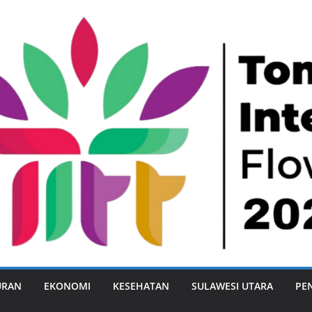
URAN
EKONOMI
KESEHATAN
SULAWESI UTARA
PE