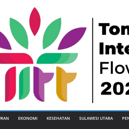
URAN
EKONOMI
KESEHATAN
SULAWESI UTARA
PE