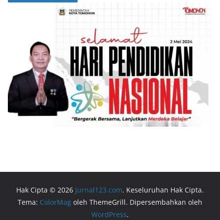
Hak Cipta © 2026
Jurnal123.com
. Keseluruhan Hak Cipta.
Tema:
ColorMag
oleh ThemeGrill. Dipersembahkan oleh
WordPress
.