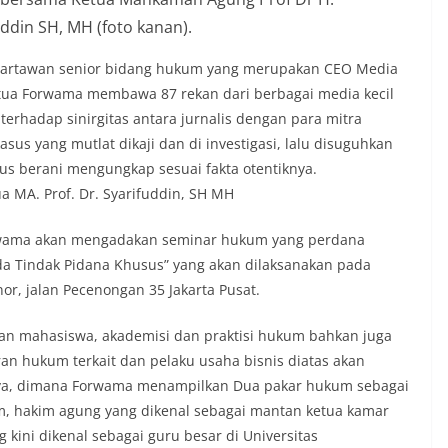
din SH, MH (foto kanan).
 wartawan senior bidang hukum yang merupakan CEO Media
etua Forwama membawa 87 rekan dari berbagai media kecil
rhadap sinirgitas antara jurnalis dengan para mitra
sus yang mutlat dikaji dan di investigasi, lalu disuguhkan
gus berani mengungkap sesuai fakta otentiknya.
 MA. Prof. Dr. Syarifuddin, SH MH
rwama akan mengadakan seminar hukum yang perdana
da Tindak Pidana Khusus” yang akan dilaksanakan pada
or, jalan Pecenongan 35 Jakarta Pusat.
an mahasiswa, akademisi dan praktisi hukum bahkan juga
ran hukum terkait dan pelaku usaha bisnis diatas akan
ya, dimana Forwama menampilkan Dua pakar hukum sebagai
um, hakim agung yang dikenal sebagai mantan ketua kamar
ini dikenal sebagai guru besar di Universitas