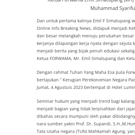
Muhammad Syarifud
Dan untuk pertama kalinya Emil F Simatupang
Online Info Breaking News, didapuk menjadi K
dan besar melangkah menuju perubahan besar te
kerjanya dilapangan kerja nyata dengan sejuta ka
menjadi berita yang bijak penuh edukasi sekali
Ketua FORWAMA, Mr. Emil Simatupang dan Ketua
Dengan rahmat Tuhan Yang Maha Esa pula Fo
bertajukan ” Kerugian Perekonomian Negara Pa
Jumat, 4 Agustuis 2023 bertempat di Hotel Lumin
Seminar hukum yang menjadi trend bagi kalang
menjadi bagian yang tidak terpisahkan dari jaja
dibahas secara mumpuni oleh pakar dibidangn
nara sumber yakni Prof. Dr. Supandi, S.H.,M.H
Tata Usaha negara (TUN) Mahkamah Agung, yang k