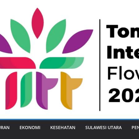
URAN
EKONOMI
KESEHATAN
SULAWESI UTARA
PE