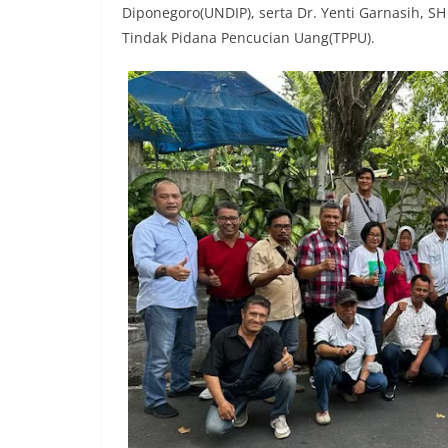
Diponegoro(UNDIP), serta Dr. Yenti Garnasih
Tindak Pidana Pencucian Uang(TPPU).