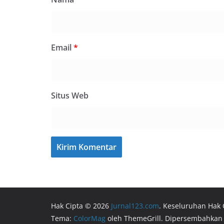
Email
*
Situs Web
Hak Cipta © 2026
Jurnal123.com
. Keseluruhan Hak 
Tema:
ColorMag
oleh ThemeGrill. Dipersembahkan