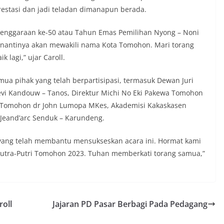
restasi dan jadi teladan dimanapun berada.
enggaraan ke-50 atau Tahun Emas Pemilihan Nyong – Noni
a nantinya akan mewakili nama Kota Tomohon. Mari torang
 lagi,” ujar Caroll.
mua pihak yang telah berpartisipasi, termasuk Dewan Juri
Devi Kandouw – Tanos, Direktur Michi No Eki Pakewa Tomohon
i Tomohon dr John Lumopa MKes, Akademisi Kakaskasen
Jeand’arc Senduk – Karundeng.
 yang telah membantu mensukseskan acara ini. Hormat kami
Putra-Putri Tomohon 2023. Tuhan memberkati torang samua,”
roll
Jajaran PD Pasar Berbagi Pada Pedagang