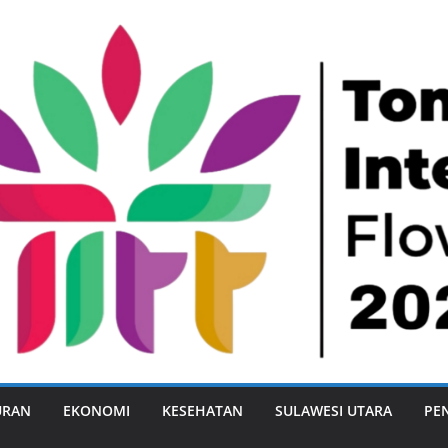
URAN
EKONOMI
KESEHATAN
SULAWESI UTARA
PE