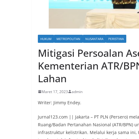
HUKUM
METROPOLITAN
NUSANTARA
PERISTIWA
Mitigasi Persoalan A
Kementerian ATR/BPN 
Lahan
Maret 17, 2023
admin
Writer: Jimmy Endey.
Jurnal123.com || Jakarta – PT PLN (Persero) me
Ruang/Badan Pertanahan Nasional (ATR/BPN) u
infrastruktur kelistrikan. Melalui kerja sama i