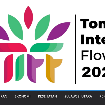
URAN
EKONOMI
KESEHATAN
SULAWESI UTARA
PE