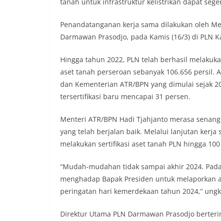
tanah untuk infrastruktur kelistrikan dapat segera
Penandatanganan kerja sama dilakukan oleh Men
Darmawan Prasodjo, pada Kamis (16/3) di PLN Ka
Hingga tahun 2022, PLN telah berhasil melakukan 
aset tanah perseroan sebanyak 106.656 persil. 
dan Kementerian ATR/BPN yang dimulai sejak 201
tersertifikasi baru mencapai 31 persen.
Menteri ATR/BPN Hadi Tjahjanto merasa senang
yang telah berjalan baik. Melalui lanjutan ker
melakukan sertifikasi aset tanah PLN hingga 10
“Mudah-mudahan tidak sampai akhir 2024. Pada 
menghadap Bapak Presiden untuk melaporkan as
peringatan hari kemerdekaan tahun 2024,” ung
Direktur Utama PLN Darmawan Prasodjo berteri